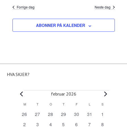
e
V
Forrige dag
Neste dag
r
i
ABONNER PÅ KALENDER
S
e
e
w
a
s
r
N
HVA SKJER?
c
a
Arrangementer
februar 2026
h
v
M
MANDAG
T
TIRSDAG
O
ONSDAG
T
TORSDAG
F
FREDAG
L
LØRDAG
S
SØNDAG
K
a
i
0
0
0
0
0
0
0
26
27
28
29
30
31
1
a
a
a
a
a
a
a
a
0
0
0
0
0
0
0
2
3
4
5
6
7
8