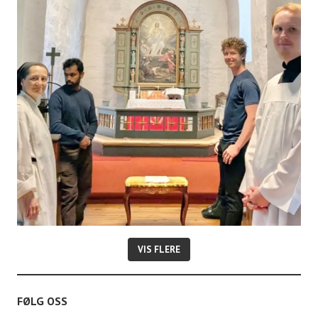
t
e
r
VIS FLERE
FØLG OSS