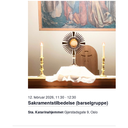
l
12.
r
r
g
d
februar
a
a
a
t
2026
n
n
o
.
g
g
e
e
m
m
e
e
12. februar 2026, 11:30
-
12:30
Sakramentstilbedelse (barselgruppe)
n
n
Sta. Katarinahjemmet
Gjørstadsgate 9, Oslo
t
t