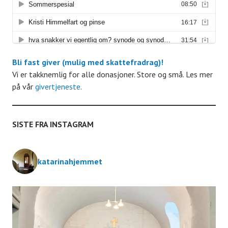
A
i
r
g
r
a
Bli fast giver (mulig med skattefradrag)!
Vi er takknemlig for alle donasjoner. Store og små. Les mer
a
t
på vår
givertjeneste
.
n
i
SISTE FRA INSTAGRAM
g
o
e
n
katarinahjemmet
m
e
n