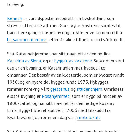
forøvrig.
Bønnen
er vårt dypeste åndedrett, en livsholdning som
strever etter å se alt med Guds øyne. Søstrene samles til
bønn flere ganger i løpet av dagen. Alle er velkommen til å
be sammen med oss
, eller å søke stillhet og ro i vår kapell.
Sta. Katarinahjemmet har sitt navn etter den hellige
Katarina av Siena
, og er
bygget av søstrene
. Selv om huset i
dag er én bygning, er Katarinahjemmet bygget i to
omganger. Det består av en klosterdel som er bygget rundt
1930, og en nyere del bygget rundt 1975. Nybygget
rommer forøvrig vårt
gjestehus
og
studenthjem
. Områdets
eldste bygning er
Rosahjemmet
, som er bygd på midten av
1800-tallet og har sitt navn etter den hellige Rosa av
Lima. Bygget ble rehabilitert i 2006 med tilskudd fra
Byantikvaren, og rommer i dag vårt
møtelokale
.
Sta. Katarinahjemmet ble ettablert av den dominikanske