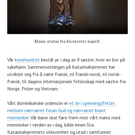
Maria-statue fra klosterets kapell.
Vår
kommunitet
består pr. i dag av 9 søstre, hvor en bor på
sykehjem. Sammensetningen på Katarinahjemmet har
utviklet seg fra å være fransk, til fransk-norsk, til norsk-
fransk, til dagens internasjonale fellesskap med søstre fra
Norge, Polen og Vietnam.
Vårt dominikanske ordensliv er
et liv i spenningsfeltet
mellom nærværet foran Gud og nærværet blant
mennesker
. Vår bønn skal føre frem mot vårt møte med
mennesker i verden av i dag, både innen Sta.
Katarinahjemmets virksomhet og utad i samfunnet