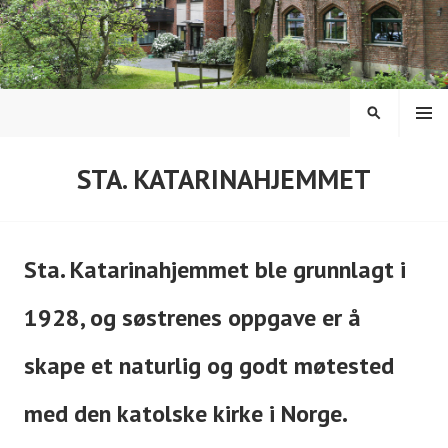
Hopp
til
innhold
MENY
SØK
STA. KATARINAHJEMMET
Sta. Katarinahjemmet ble grunnlagt i
1928, og søstrenes oppgave er å
skape et naturlig og godt møtested
med den katolske kirke i Norge.