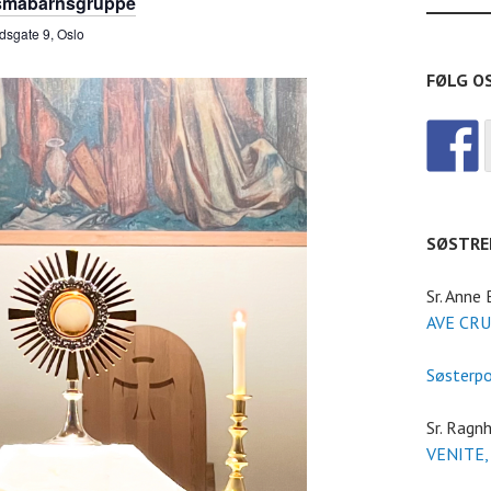
 småbarnsgruppe
d
a
dsgate 9, Oslo
V
t
FØLG O
i
i
e
o
w
n
SØSTRE
s
Sr. Anne
AVE CRU
N
Søsterp
a
Sr. Ragnh
v
VENITE,