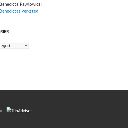
 Benedicta Pawlowicz:
 Benedictas verksted
RIER
er