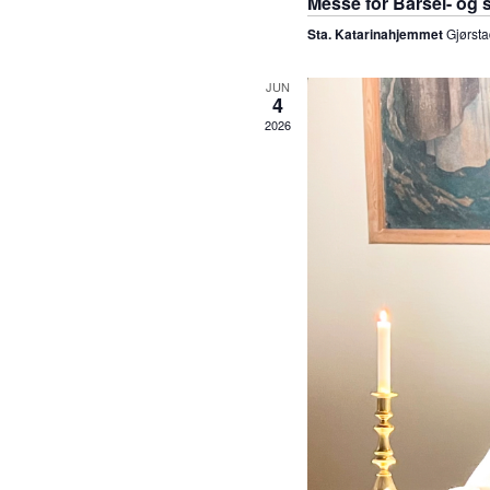
Messe for Barsel- og
Sta. Katarinahjemmet
Gjørsta
JUN
4
2026