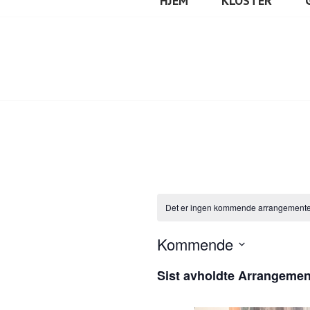
HJEM
KLOSTER
Det er ingen kommende arrangemente
Kommende
V
Sist avholdte Arrangemen
e
l