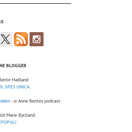
SS
NE BLOGGER
 Bente Hadland:
X, SPES UNICA
.
odden
- sr. Anne Bentes podcast
ild Marie Bjelland:
 POPULI