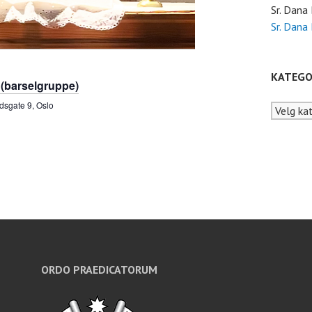
i
Sr. Dana
Sr. Dana
g
a
KATEGO
 (barselgruppe)
t
dsgate 9, Oslo
Kategori
i
o
n
ORDO PRAEDICATORUM