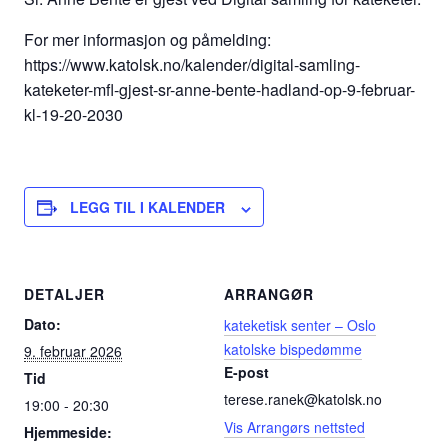
For mer informasjon og påmelding:
https://www.katolsk.no/kalender/digital-samling-
kateketer-mfl-gjest-sr-anne-bente-hadland-op-9-februar-
kl-19-20-2030
LEGG TIL I KALENDER
DETALJER
ARRANGØR
Dato:
kateketisk senter – Oslo
katolske bispedømme
9. februar 2026
E-post
Tid
terese.ranek@katolsk.no
19:00 - 20:30
Vis Arrangørs nettsted
Hjemmeside: