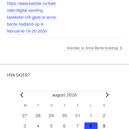
https://www.katolsk.no/kale
nder/digital-samling-
kateketer-mfl-gjest-sr-anne-
bente-hadland-op-9-
februar-kl-19-20-2030
Arendal: sr. Anne Bente foredrag
HVA SKJER?
Arrangementer
august 2026
M
MANDAG
T
TIRSDAG
O
ONSDAG
T
TORSDAG
F
FREDAG
L
LØRDAG
S
SØNDAG
K
0
0
0
0
0
0
0
27
28
29
30
31
1
2
a
a
a
a
a
a
a
a
0
0
0
0
0
0
0
3
4
5
6
7
8
9
r
r
r
r
r
r
r