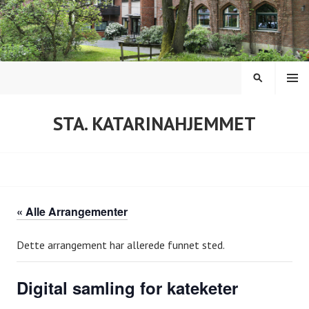
Hopp
til
innhold
MENY
SØK
STA. KATARINAHJEMMET
« Alle Arrangementer
Dette arrangement har allerede funnet sted.
Digital samling for kateketer