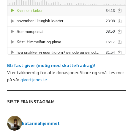
A
r
r
a
n
Bli fast giver (mulig med skattefradrag)!
g
Vi er takknemlig for alle donasjoner. Store og små. Les mer
på vår
givertjeneste
.
e
m
SISTE FRA INSTAGRAM
e
katarinahjemmet
n