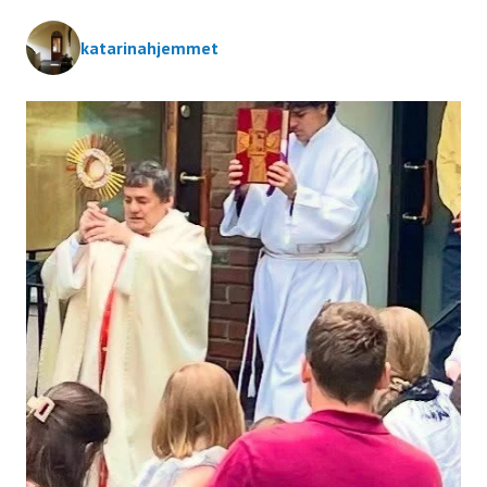
n
katarinahjemmet
t
e
r