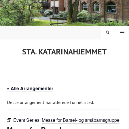
Hopp
til
innhold
MENY
SØK
STA. KATARINAHJEMMET
« Alle Arrangementer
Dette arrangement har allerede funnet sted.
Event Series:
Messe for Barsel- og småbarnsgruppe