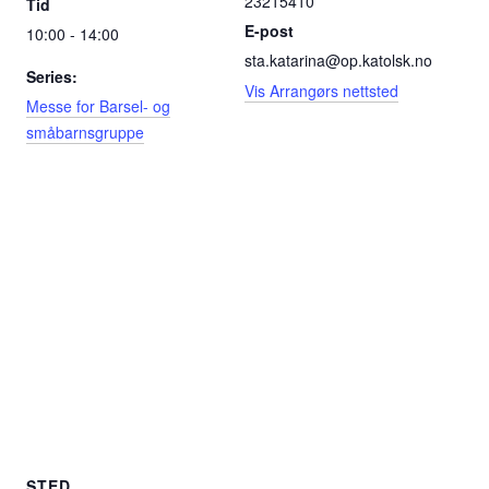
23215410
Tid
E-post
10:00 - 14:00
sta.katarina@op.katolsk.no
Series:
Vis Arrangørs nettsted
Messe for Barsel- og
småbarnsgruppe
STED