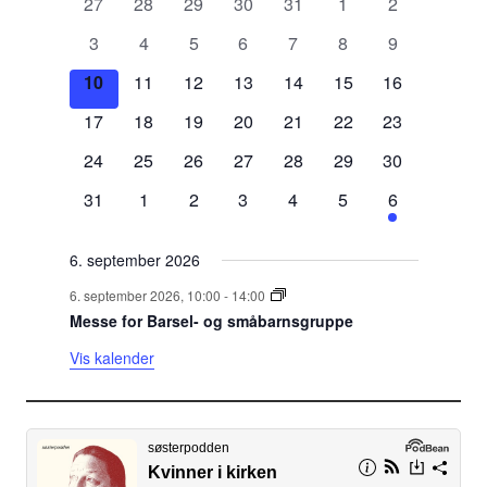
0
0
0
0
0
0
0
27
28
29
30
31
1
2
a
a
a
a
a
a
a
a
0
0
0
0
0
0
0
3
4
5
6
7
8
9
r
r
r
r
r
r
r
a
a
a
a
a
a
a
l
r
0
r
0
r
0
r
0
r
0
0
r
0
r
10
11
12
13
14
15
16
r
r
r
r
r
r
r
a
a
a
a
a
a
a
a
a
a
a
a
a
a
0
r
0
r
0
r
0
r
0
r
0
r
0
r
17
18
19
20
21
22
23
e
n
r
n
r
n
r
n
r
n
r
r
n
r
n
a
a
a
a
a
a
a
a
a
a
a
a
a
a
g
r
0
g
r
0
g
r
0
g
r
0
g
r
0
r
0
g
r
0
g
24
25
26
27
28
29
30
r
n
r
n
r
n
r
n
r
n
r
n
r
n
n
e
a
a
e
a
a
e
a
a
e
a
a
e
a
a
a
a
e
a
a
e
r
0
g
r
g
0
r
g
0
r
g
0
r
g
0
r
g
0
r
g
1
31
1
2
3
4
5
6
m
n
r
m
n
r
m
n
r
m
n
r
m
n
r
n
r
m
n
r
m
a
a
e
a
e
a
a
e
a
a
e
a
a
e
a
a
e
a
a
e
a
d
e
g
r
e
g
r
e
g
r
e
g
r
e
g
r
g
r
e
g
r
e
n
r
m
n
m
r
n
m
r
n
m
r
n
m
r
n
m
r
n
m
r
6. september 2026
n
e
a
n
e
a
n
e
a
n
e
a
n
e
a
e
a
n
e
a
n
g
r
e
g
e
r
g
e
r
g
e
r
g
e
r
g
e
r
g
e
r
e
t
m
n
t
m
n
t
m
n
t
m
n
t
m
n
m
n
t
m
n
t
6. september 2026, 10:00
-
14:00
e
a
n
e
n
a
e
n
a
e
n
a
e
n
a
e
n
a
e
n
a
e
e
g
e
e
g
e
e
g
e
e
g
e
e
g
e
g
e
e
g
e
Messe for Barsel- og småbarnsgruppe
m
n
t
m
t
n
m
t
n
m
t
n
m
t
n
m
t
n
m
t
n
r
r
n
e
r
n
e
r
n
e
r
n
e
r
n
e
n
e
r
n
e
r
e
g
e
e
e
g
e
e
g
e
e
g
e
e
g
e
e
g
e
e
g
Vis kalender
t
m
t
m
t
m
t
m
t
m
t
m
t
m
n
e
r
n
r
e
n
r
e
n
r
e
n
r
e
n
r
e
n
r
e
f
e
e
e
e
e
e
e
e
e
e
e
e
e
e
t
m
t
m
t
m
t
m
t
m
t
m
t
m
r
n
r
n
r
n
r
n
r
n
r
n
r
n
e
e
e
e
e
e
e
e
e
e
e
e
e
e
o
t
t
t
t
t
t
t
r
n
r
n
r
n
r
n
r
n
r
n
r
n
e
e
e
e
e
e
e
t
t
t
t
t
t
t