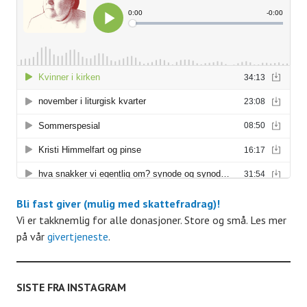
r
r
r
r
r
r
r
r
e
e
e
e
e
e
r
r
r
r
r
r
A
r
r
a
n
g
Bli fast giver (mulig med skattefradrag)!
Vi er takknemlig for alle donasjoner. Store og små. Les mer
e
på vår
givertjeneste
.
m
SISTE FRA INSTAGRAM
e