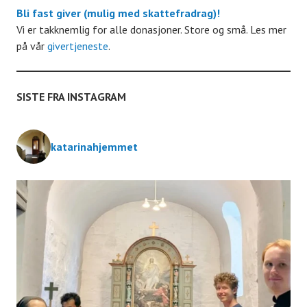
r
Bli fast giver (mulig med skattefradrag)!
i
Vi er takknemlig for alle donasjoner. Store og små. Les mer
a
på vår
givertjeneste
.
g
n
a
SISTE FRA INSTAGRAM
g
t
e
katarinahjemmet
i
m
o
e
n
n
t
e