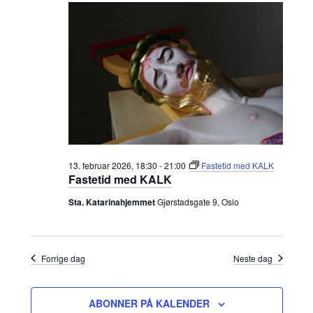
l
13.
r
r
g
d
februar
a
a
a
t
2026
n
n
o
.
g
g
e
e
13. februar 2026, 18:30
-
21:00
Fastetid med KALK
Fastetid med KALK
m
m
Sta. Katarinahjemmet
Gjørstadsgate 9, Oslo
e
e
n
n
Forrige dag
Neste dag
t
t
ABONNER PÅ KALENDER