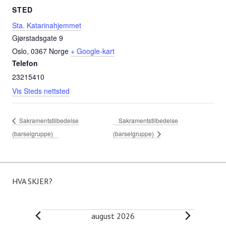
STED
Sta. Katarinahjemmet
Gjørstadsgate 9
Oslo
,
0367
Norge
+ Google-kart
Telefon
23215410
Vis Steds nettsted
Sakramentstilbedelse
Sakramentstilbedelse
(barselgruppe)
(barselgruppe)
HVA SKJER?
Arrangementer
august 2026