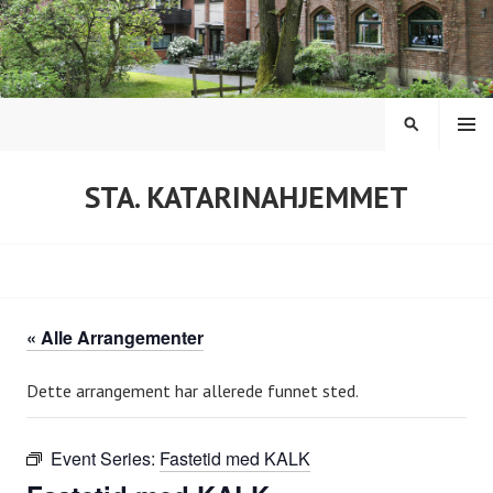
Hopp
til
innhold
MENY
SØK
STA. KATARINAHJEMMET
« Alle Arrangementer
Dette arrangement har allerede funnet sted.
Event Series:
Fastetid med KALK