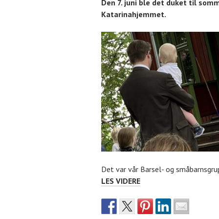
Den 7. juni ble det duket til so
Katarinahjemmet.
Det var vår Barsel- og småbarnsgru
PROSESJON,
LES VIDERE
GRILL
OG
SÅPEBOBLER