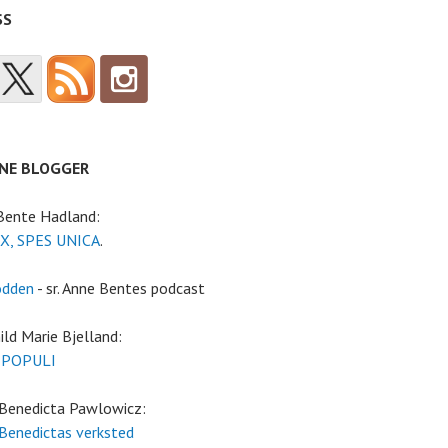
SS
NE BLOGGER
 Bente Hadland:
X, SPES UNICA
.
odden
- sr. Anne Bentes podcast
ild Marie Bjelland:
 POPULI
 Benedicta Pawlowicz:
 Benedictas verksted