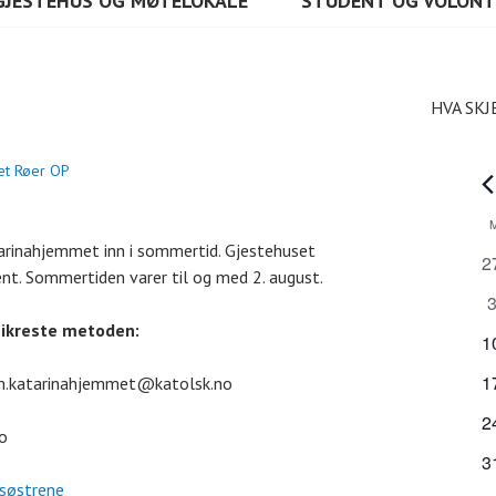
GJESTEHUS OG MØTELOKALE
STUDENT OG VOLON
HVA SKJ
bet Røer OP
A
K
arinahjemmet inn i sommertid. Gjestehuset
0
2
ent. Sommertiden varer til og med 2. august.
a
a
0
r
a
sikreste metoden:
l
r
0
1
r
a
a
0
r
1
om.katarinahjemmet@katolsk.no
e
n
r
a
a
g
r
0
2
r
n
no
n
e
a
a
r
0
g
3
m
n
r
a
a
e
 søstrene