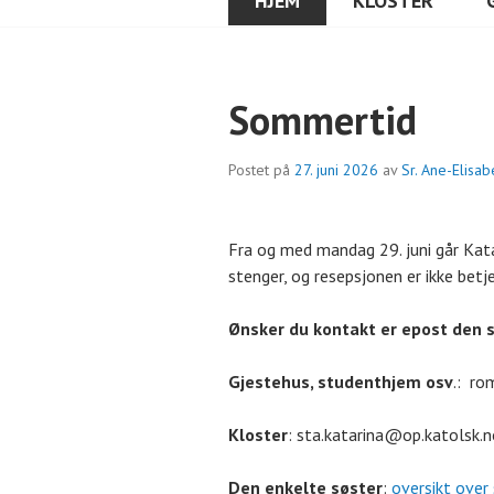
HJEM
KLOSTER
Sommertid
Postet på
27. juni 2026
av
Sr. Ane-Elisa
Fra og med mandag 29. juni går Kat
stenger, og resepsjonen er ikke betj
Ønsker du kontakt er epost den 
Gjestehus, studenthjem osv
.: r
Kloster
: sta.katarina@op.katolsk.
Den enkelte søster
:
oversikt over