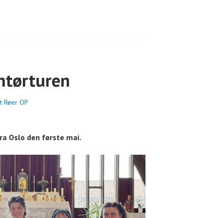
ntørturen
et Røer OP
ra Oslo den første mai.