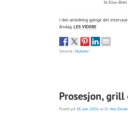
Sr. Else-Britt 
I den anledning gjengir det intervju
SØSTER
årsdag.
LES VIDERE
METTE
ANDRÉSEN
–
Skrevet i
Nyheter
60
ÅRS
LØFTEJUBILEU
Prosesjon, gril
Postet på
18. juni 2026
av
Sr. Ane-Elisa