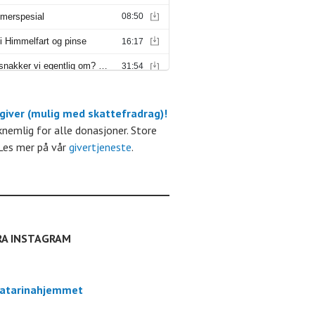
 giver (mulig med skattefradrag)!
m
kknemlig for alle donasjoner. Store
Les mer på vår
givertjeneste
.
RA INSTAGRAM
atarinahjemmet