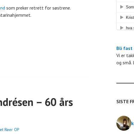
and
som preker retrett for søstrene.
n
atarinahjemmet.
g
e
Bli fast
Vi er ta
og små. 
e
n
t
ndrésen – 60 års
SISTE F
e
k
r
bet Røer OP