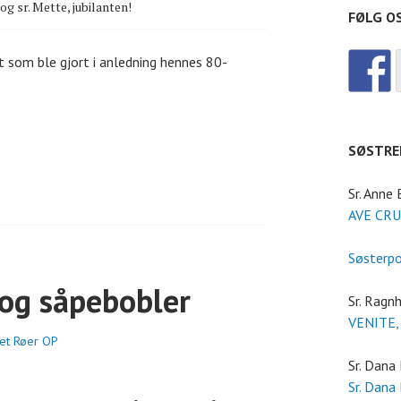
og sr. Mette, jubilanten!
FØLG O
et som ble gjort i anledning hennes 80-
SØSTRE
Sr. Anne
M
AVE CRU
Søsterp
l og såpebobler
Sr. Ragnh
VENITE,
bet Røer OP
Sr. Dana
Sr. Dana