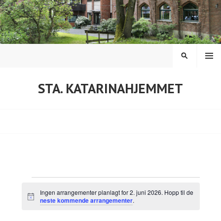
Hopp
til
innhold
MENY
SØK
STA. KATARINAHJEMMET
Arrangementer
Ingen arrangementer planlagt for 2. juni 2026. Hopp til de
M
neste kommende arrangementer
.
den
e
r