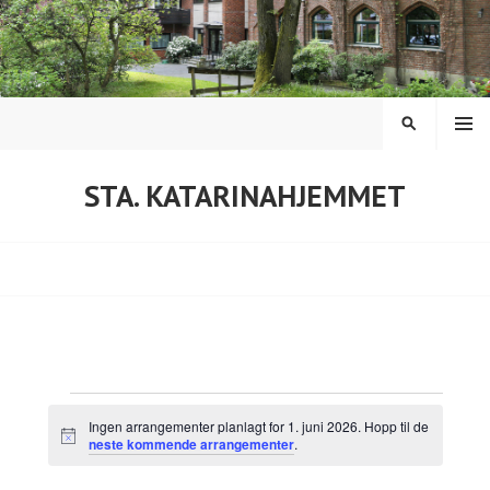
Hopp
til
innhold
MENY
SØK
STA. KATARINAHJEMMET
Arrangementer
Ingen arrangementer planlagt for 1. juni 2026. Hopp til de
M
neste kommende arrangementer
.
den
e
r