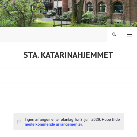
Hopp
til
innhold
MENY
SØK
STA. KATARINAHJEMMET
Arrangementer
Ingen arrangementer planlagt for 3. juni 2026. Hopp til de
M
neste kommende arrangementer
.
den
e
r