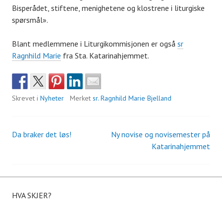
Bisperådet, stiftene, menighetene og klostrene i liturgiske
spørsmål».
Blant medlemmene i Liturgikommisjonen er også
sr
Ragnhild Marie
fra Sta. Katarinahjemmet.
Skrevet i
Nyheter
Merket
sr. Ragnhild Marie Bjelland
Da braker det løs!
Ny novise og novisemester på
Innleggsnavigasjon
Katarinahjemmet
HVA SKJER?