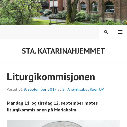
Hopp
til
innhold
MENY
SØK
STA. KATARINAHJEMMET
Liturgikommisjonen
Postet på
9. september 2017
av
Sr. Ane-Elisabet Røer OP
Mandag 11. og tirsdag 12. september møtes
liturgikommisjonen på Mariaholm.