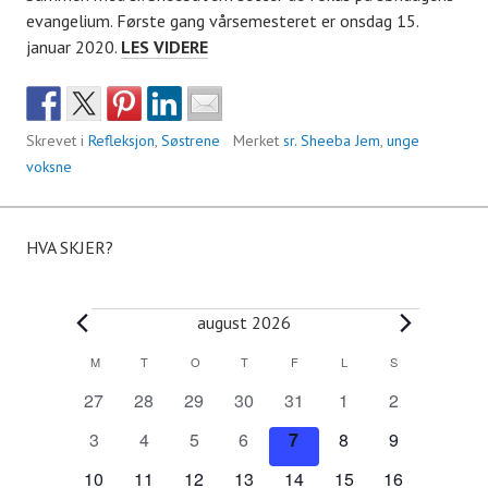
evangelium. Første gang vårsemesteret er onsdag 15.
ONSDAGSMØTE
januar 2020.
LES VIDERE
FOR
UNGE
VOKSNE
Skrevet i
Refleksjon
,
Søstrene
Merket
sr. Sheeba Jem
,
unge
voksne
HVA SKJER?
Arrangementer
august 2026
M
MANDAG
T
TIRSDAG
O
ONSDAG
T
TORSDAG
F
FREDAG
L
LØRDAG
S
SØNDAG
K
0
0
0
0
0
0
0
27
28
29
30
31
1
2
a
a
a
a
a
a
a
a
0
0
0
0
0
0
0
3
4
5
6
7
8
9
r
r
r
r
r
r
r
a
a
a
a
a
a
a
l
r
0
r
0
r
0
r
0
r
0
0
r
0
r
10
11
12
13
14
15
16