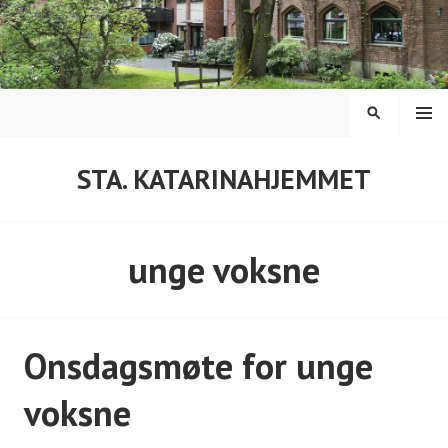
Hopp
til
innhold
MENY
SØK
STA. KATARINAHJEMMET
unge voksne
Onsdagsmøte for unge
voksne