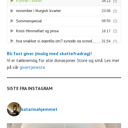
r
r
a
n
Bli fast giver (mulig med skattefradrag)!
g
Vi er takknemlig for alle donasjoner. Store og små. Les mer
på vår
givertjeneste
.
e
m
SISTE FRA INSTAGRAM
e
katarinahjemmet
n