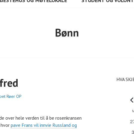
GJESTEHUS OG MØTELOKALE
STUDENT OG VOLON
Bønn
fred
HVA SKJ
abet Røer OP
A
K
de over hele verden til å be rosenkransen
0
2
s hvor
pave Frans vil innvie Russland og
a
a
0