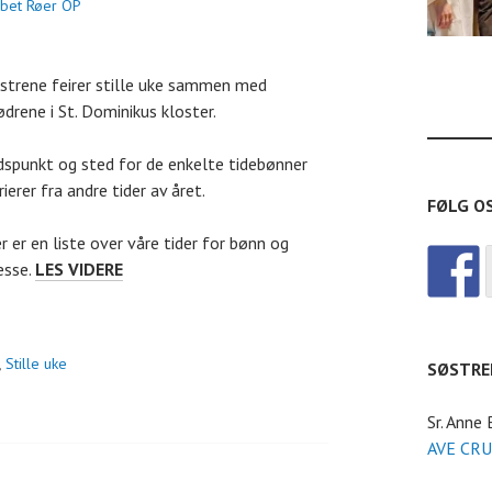
sabet Røer OP
strene feirer stille uke sammen med
ødrene i St. Dominikus kloster.
dspunkt og sted for de enkelte tidebønner
rierer fra andre tider av året.
FØLG O
r er en liste over våre tider for bønn og
BØNN
sse.
LES VIDERE
OG
MESSETIDER
I
,
Stille uke
SØSTRE
STILLE
UKE
Sr. Anne
AVE CRU