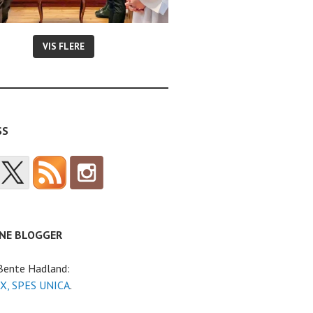
VIS FLERE
SS
NE BLOGGER
 Bente Hadland:
X, SPES UNICA
.