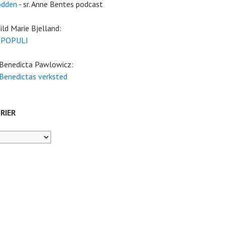
odden
- sr. Anne Bentes podcast
ild Marie Bjelland:
 POPULI
 Benedicta Pawlowicz:
 Benedictas verksted
RIER
er