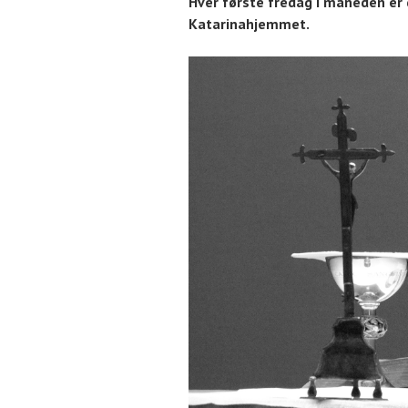
Hver første fredag i måneden er
Katarinahjemmet.