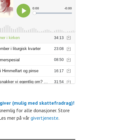
r
r
r
r
r
r
 giver (mulig med skattefradrag)!
m
kknemlig for alle donasjoner. Store
Les mer på vår
givertjeneste
.