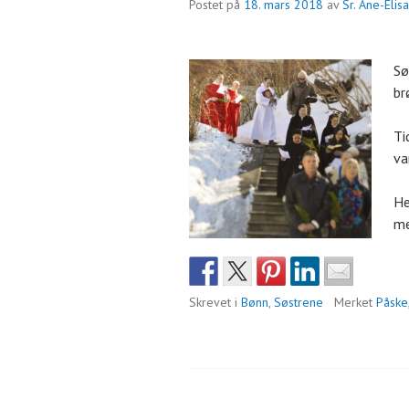
Postet på
18. mars 2018
av
Sr. Ane-Eli
Sø
br
Ti
va
He
me
Skrevet i
Bønn
,
Søstrene
Merket
Påske