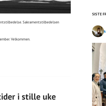
n
t
SISTE F
e
entstilbedelse. Sakramentstilbedelsen
k
r
ptember. Velkommen.
der i stille uke