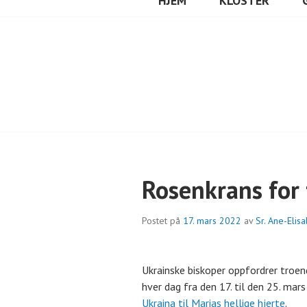
HJEM
KLOSTER
Rosenkrans for 
Postet på
17. mars 2022
av
Sr. Ane-Elis
Ukrainske biskoper oppfordrer troen
hver dag fra den 17. til den 25. mar
Ukraina til Marias hellige hjerte
.