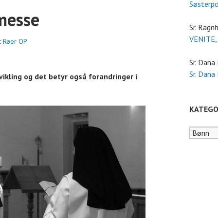
Søsterp
messe
Sr. Ragnh
VENITE,
et Røer OP
Sr. Dana
Sr. Dana
ikling og det betyr også forandringer i
KATEGO
Kategori