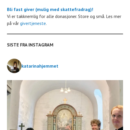
n
Bli fast giver (mulig med skattefradrag)!
g
Vi er takknemlig for alle donasjoner. Store og små. Les mer
på vår
givertjeneste
.
e
m
SISTE FRA INSTAGRAM
e
katarinahjemmet
n
t
e
r