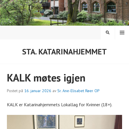
Hopp
til
innhold
MENY
SØK
STA. KATARINAHJEMMET
KALK møtes igjen
Postet på
16. januar 2026
av
Sr. Ane-Elisabet Røer OP
KALK er Katarinahjemmets Lokallag for Kvinner (18+).