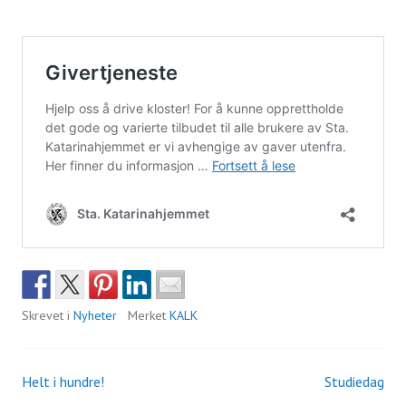
Skrevet i
Nyheter
Merket
KALK
Helt i hundre!
Studiedag
Innleggsnavigasjon