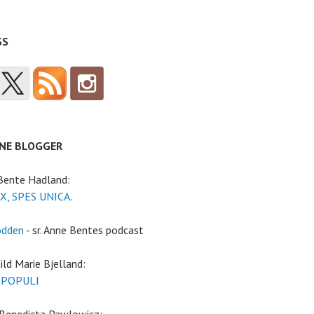
SS
NE BLOGGER
 Bente Hadland:
X, SPES UNICA
.
odden
- sr. Anne Bentes podcast
ild Marie Bjelland:
 POPULI