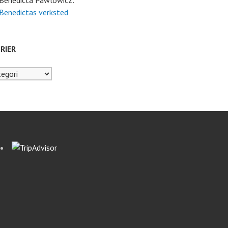
 Benedicta Pawlowicz:
 Benedictas verksted
RIER
er