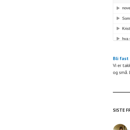
n
g
e
Bli fast
e
Vi er ta
og små. 
n
t
e
SISTE F
r