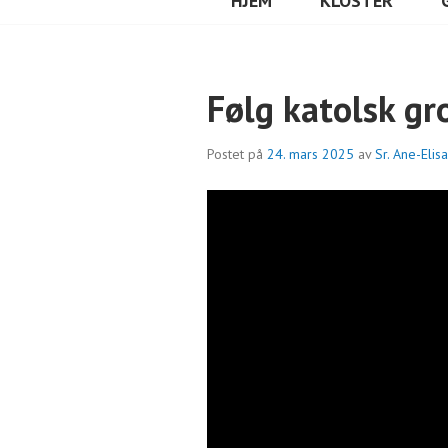
HJEM
KLOSTER
Følg katolsk g
Postet på
24. mars 2025
av
Sr. Ane-Eli