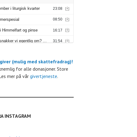
m
 giver (mulig med skattefradrag)!
kknemlig for alle donasjoner. Store
Les mer på vår
givertjeneste
.
RA INSTAGRAM