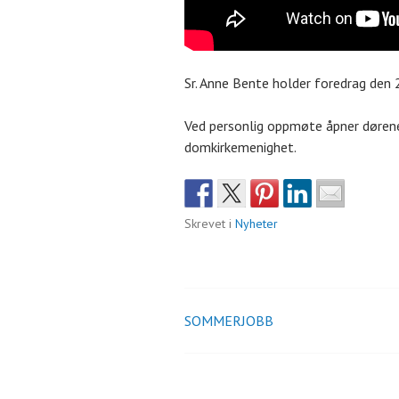
Sr. Anne Bente holder foredrag den 2
Ved personlig oppmøte åpner dørene
domkirkemenighet.
Skrevet i
Nyheter
SOMMERJOBB
Innleggsnavigasjo