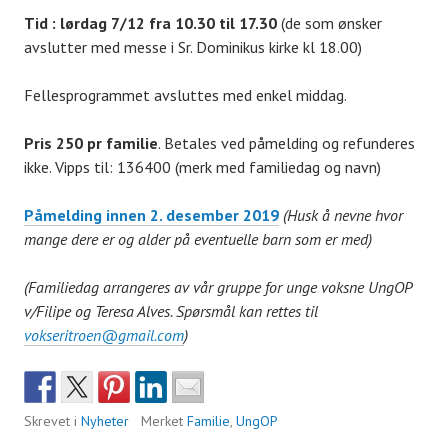
Tid : lørdag 7/12 fra 10.30 til 17.30
(de som ønsker
avslutter med messe i Sr. Dominikus kirke kl 18.00)
Fellesprogrammet avsluttes med enkel middag.
Pris 250 pr familie
. Betales ved påmelding og refunderes
ikke. Vipps til: 136400 (merk med familiedag og navn)
Påmelding innen 2. desember 2019
(Husk å nevne hvor
mange dere er og alder på eventuelle barn som er med)
(Familiedag arrangeres av vår gruppe for unge voksne UngOP
v/Filipe og Teresa Alves. Spørsmål kan rettes til
vokseritroen@gmail.com
)
Skrevet i
Nyheter
Merket
Familie
,
UngOP