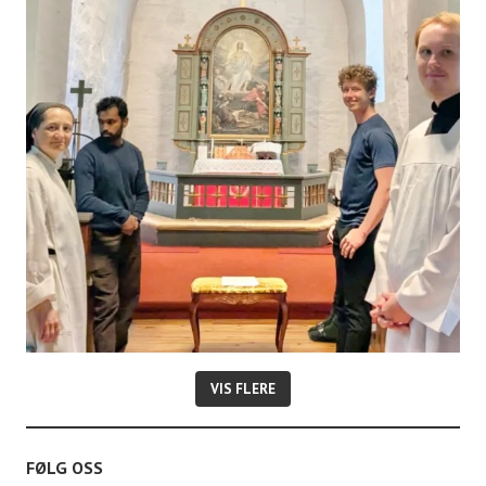
e
r
VIS FLERE
FØLG OSS