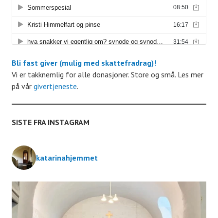
r
a
n
Bli fast giver (mulig med skattefradrag)!
g
Vi er takknemlig for alle donasjoner. Store og små. Les mer
på vår
givertjeneste
.
e
m
SISTE FRA INSTAGRAM
e
katarinahjemmet
n
t