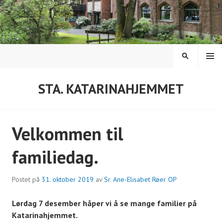
Hopp
til
innhold
MENY
SØK
STA. KATARINAHJEMMET
Velkommen til
familiedag.
Postet på
31. oktober 2019
av
Sr. Ane-Elisabet Røer OP
Lørdag 7 desember håper vi å se mange familier på
Katarinahjemmet.