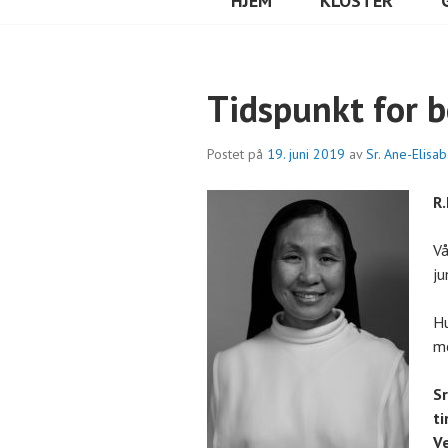
HJEM
KLOSTER
Tidspunkt for 
Postet på
19. juni 2019
av
Sr. Ane-Elisa
R.
Vå
ju
Hu
me
Sr
ti
V