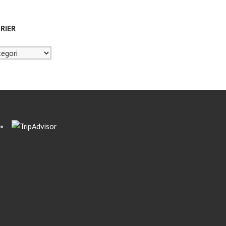
RIER
er