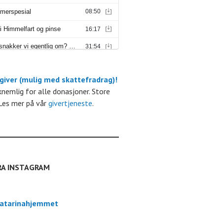
 giver (mulig med skattefradrag)!
m
kknemlig for alle donasjoner. Store
Les mer på vår
givertjeneste
.
RA INSTAGRAM
atarinahjemmet