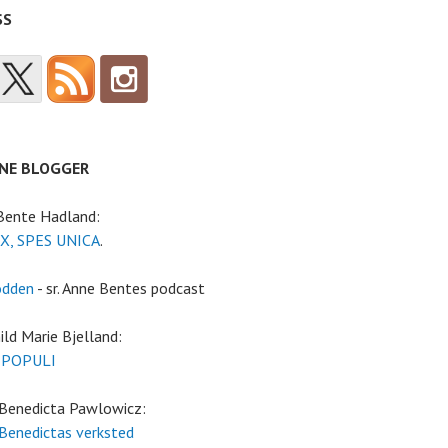
SS
NE BLOGGER
 Bente Hadland:
X, SPES UNICA
.
odden
- sr. Anne Bentes podcast
ild Marie Bjelland:
 POPULI
 Benedicta Pawlowicz:
 Benedictas verksted