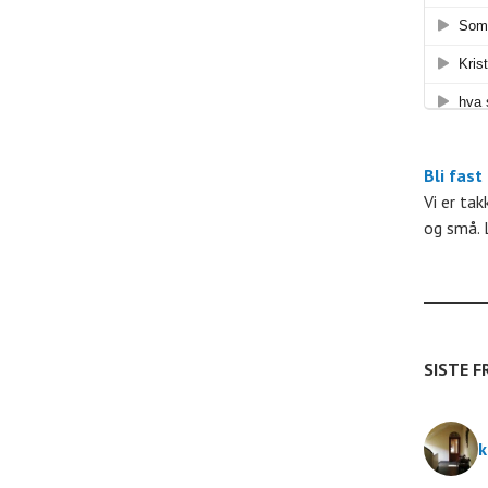
n
g
e
Bli fast
Vi er ta
og små. 
e
n
t
SISTE F
e
k
r