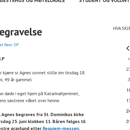
GJESTEHUS OG MØTELOKALE
STUDENT OG VOLON
begravelse
HVA SKJ
bet Røer OP
A
I.P
K
0
2
r kjære sr. Agnes sovnet stille inn tirsdag 18.
a
a
0
ni, 49 år gammel.
r
a
l
r
0
1
r
n døde i eget hjem på Katarinahjemmet,
a
a
0
r
1
ns søstrene våket over henne.
e
n
r
a
a
g
r
0
2
r
n
. Agnes begraves fra St. Dominikus kirke
n
e
a
a
r
0
g
3
rsdag 25. juni klokken 11. Båren følges til
m
n
r
a
a
e
estre gravlund etter
Requiem-messen
.