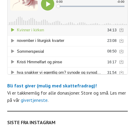
t
t
t
t
t
t
t
r
r
r
r
r
r
r
r
e
e
e
e
e
e
e
r
r
r
r
r
r
r
A
r
r
a
n
Bli fast giver (mulig med skattefradrag)!
g
Vi er takknemlig for alle donasjoner. Store og små. Les mer
på vår
givertjeneste
.
e
m
SISTE FRA INSTAGRAM