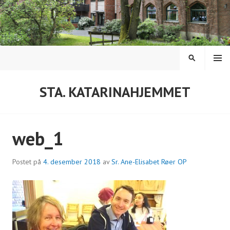
Hopp
til
innhold
MENY
SØK
STA. KATARINAHJEMMET
web_1
Postet på
4. desember 2018
av
Sr. Ane-Elisabet Røer OP