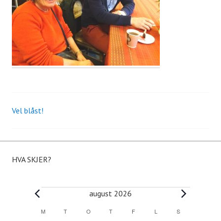
Vel blåst!
Innleggsnavigasjon
HVA SKJER?
Arrangementer
august 2026
M
MANDAG
T
TIRSDAG
O
ONSDAG
T
TORSDAG
F
FREDAG
L
LØRDAG
S
SØNDAG
K