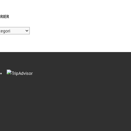
RIER
er