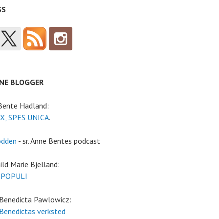
SS
NE BLOGGER
 Bente Hadland:
X, SPES UNICA
.
odden
- sr. Anne Bentes podcast
ild Marie Bjelland:
 POPULI
 Benedicta Pawlowicz:
 Benedictas verksted