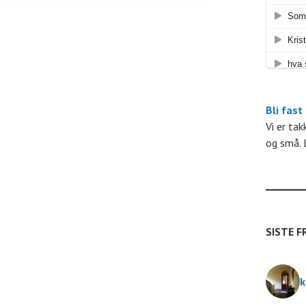
n
g
e
Bli fast
Vi er ta
og små. 
e
n
t
SISTE F
e
k
r