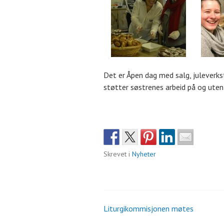
Det er Åpen dag med salg, juleverk
støtter søstrenes arbeid på og ute
Skrevet i
Nyheter
Liturgikommisjonen møtes
Innleggsnavigasjo