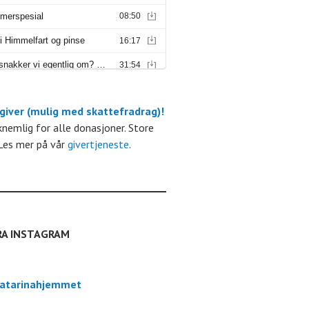
 giver (mulig med skattefradrag)!
m
kknemlig for alle donasjoner. Store
Les mer på vår
givertjeneste
.
RA INSTAGRAM
atarinahjemmet