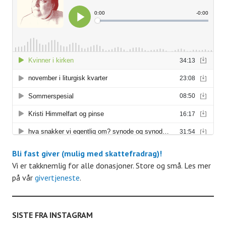
t
t
t
t
t
t
t
r
r
r
r
r
r
r
r
e
e
e
e
e
e
r
r
r
r
r
r
A
r
r
a
n
g
Bli fast giver (mulig med skattefradrag)!
Vi er takknemlig for alle donasjoner. Store og små. Les mer
e
på vår
givertjeneste
.
m
SISTE FRA INSTAGRAM