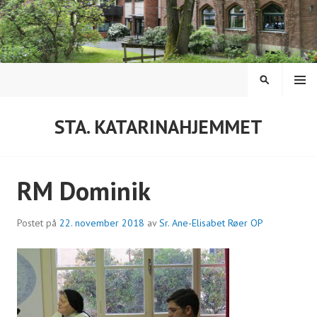
Hopp
til
innhold
MENY
SØK
STA. KATARINAHJEMMET
RM Dominik
Postet på
22. november 2018
av
Sr. Ane-Elisabet Røer OP