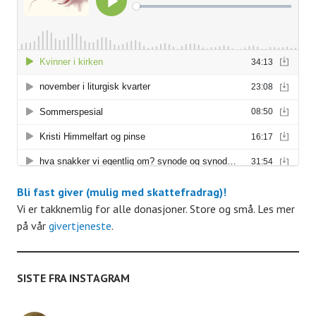
r
r
r
r
r
r
A
r
r
a
n
g
Bli fast giver (mulig med skattefradrag)!
Vi er takknemlig for alle donasjoner. Store og små. Les mer
e
på vår
givertjeneste
.
m
SISTE FRA INSTAGRAM
e