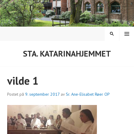
Hopp
til
innhold
MENY
SØK
STA. KATARINAHJEMMET
vilde 1
Postet på
9. september 2017
av
Sr. Ane-Elisabet Røer OP