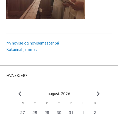
Ny novise og novisemester på
Innleggsnavigasjon
Katarinahjemmet
HVA SKJER?
Arrangementer
august 2026
M
MANDAG
T
TIRSDAG
O
ONSDAG
T
TORSDAG
F
FREDAG
L
LØRDAG
S
SØNDAG
K
0
0
0
0
0
0
0
27
28
29
30
31
1
2