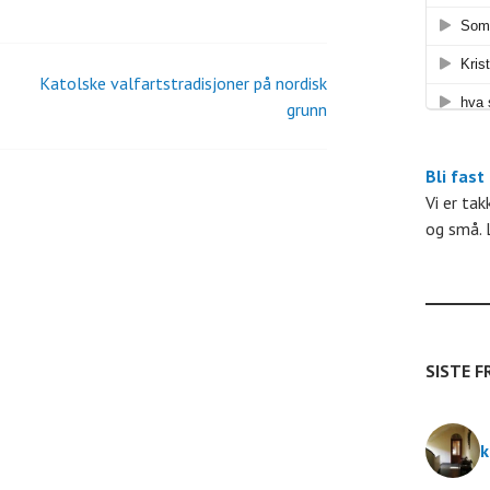
n
Katolske valfartstradisjoner på nordisk
n
g
grunn
e
Bli fast
Vi er ta
og små. 
e
n
t
SISTE F
e
k
r