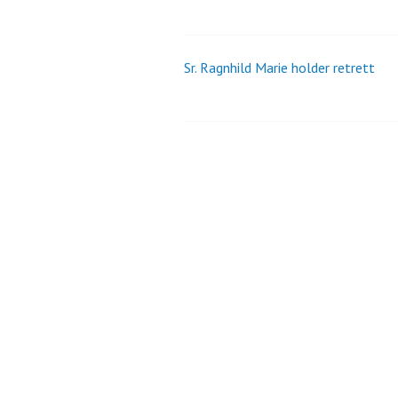
Sr. Ragnhild Marie holder retrett
Innleggsnavigasjo