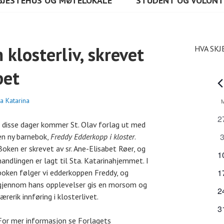
GJESTEHUS OG MØTELOKALE
STUDENT OG VOLON
klosterliv, skrevet
HVA SKJ
bet
A
na Katarina
K
0
2
I disse dager kommer St. Olav forlag ut med
a
a
0
en ny barnebok,
Freddy Edderkopp i kloster
.
r
a
Boken er skrevet av sr. Ane-Elisabet Røer, og
l
r
0
1
r
handlingen er lagt til Sta. Katarinahjemmet. I
a
a
0
r
1
boken følger vi edderkoppen Freddy, og
e
n
r
a
a
gjennom hans opplevelser gis en morsom og
g
r
0
2
r
n
lærerik innføring i klosterlivet.
n
e
a
a
r
0
g
3
m
n
r
a
a
e
For mer informasjon se Forlagets