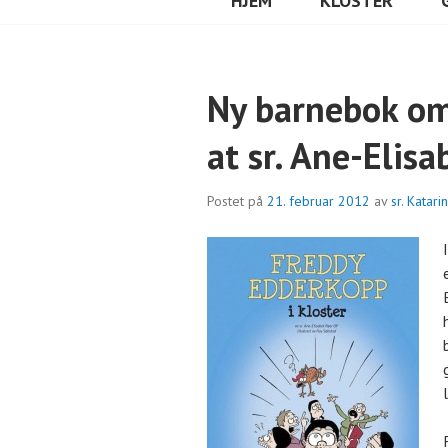
HJEM
KLOSTER
Ny barnebok om 
at sr. Ane-Elisa
Postet på
21. februar 2012
av
sr. Katari