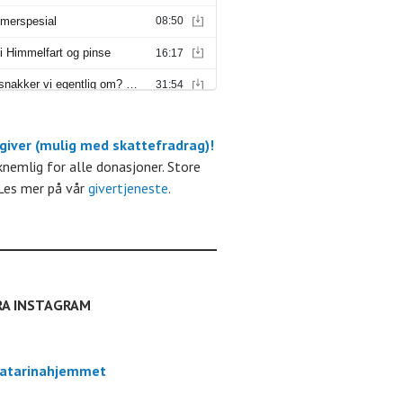
 giver (mulig med skattefradrag)!
m
kknemlig for alle donasjoner. Store
Les mer på vår
givertjeneste
.
RA INSTAGRAM
atarinahjemmet