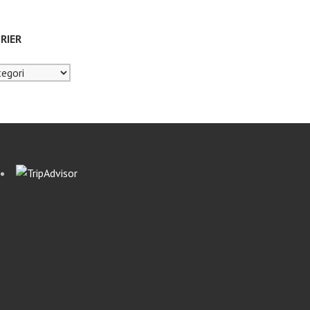
RIER
er