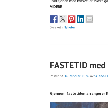
Tradisjonen med korsvei er svært ga
KORSVEI
VIDERE
MED
DOMINIKANERNE
Skrevet i
Nyheter
FASTETID med
Postet på
16. februar 2026
av
Sr. Ane-E
Gjennom fastetiden arrangerer 