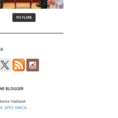
VIS FLERE
SS
NE BLOGGER
 Bente Hadland:
X, SPES UNICA
.