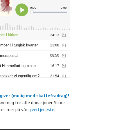
r
r
r
r
r
r
 giver (mulig med skattefradrag)!
m
kknemlig for alle donasjoner. Store
Les mer på vår
givertjeneste
.