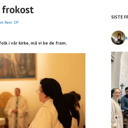
n
 frokost
t
SISTE F
bet Røer OP
e
k
r
olk i vår kirke, må vi be de fram.