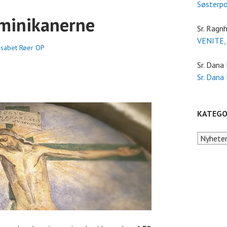
Søsterp
minikanerne
Sr. Ragnh
VENITE,
lisabet Røer OP
Sr. Dana
Sr. Dana
KATEGO
Kategori