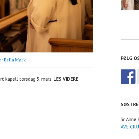
FØLG O
o: Bella Mørk
BØNN
vårt kapell torsdag 5. mars.
LES VIDERE
FOR
KALL
&
SØSTRE
FROKOST
Sr. Anne
AVE CRU