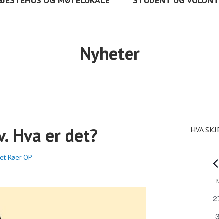
GJESTEHUS OG MØTELOKALE
STUDENT OG VOLON
Nyheter
v. Hva er det?
HVA SKJ
bet Røer OP
A
K
0
2
a
a
0