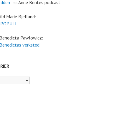
odden
- sr. Anne Bentes podcast
ild Marie Bjelland:
 POPULI
 Benedicta Pawlowicz:
 Benedictas verksted
RIER
er