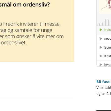
r
A
r
r
a
n
g
e
Bli fast
Vi er ta
og små. 
e