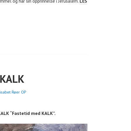
mmel og har sin opprinnelse i Jerusalem.
LES
 KALK
lisabet Røer OP
KALK “Fastetid med KALK”.