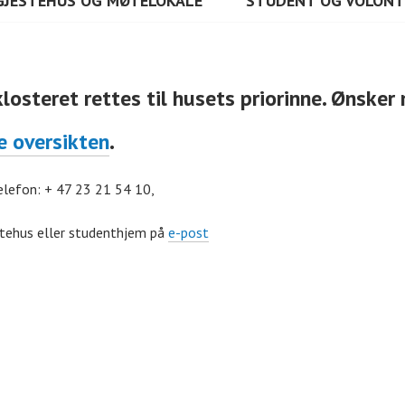
GJESTEHUS OG MØTELOKALE
STUDENT OG VOLON
klosteret rettes til husets priorinne. Ønsk
e oversikten
.
elefon: + 47 23 21 54 10,
tehus eller studenthjem på
e-post