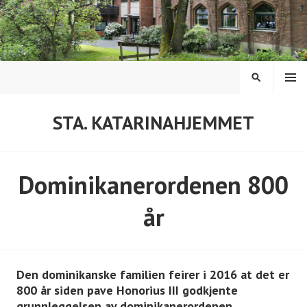
Hopp
til
innhold
MENY
SØK
STA. KATARINAHJEMMET
Dominikanerordenen 800
år
Den dominikanske familien feirer i 2016 at det er
800 år siden pave Honorius III godkjente
grunnleggelsen av dominikanerordenen.